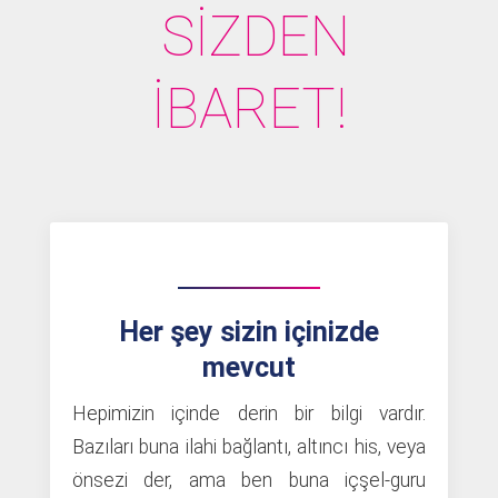
SİZDEN
İBARET!
Her şey sizin içinizde
mevcut
Hepimizin içinde derin bir bilgi vardır.
Bazıları buna ilahi bağlantı, altıncı his, veya
önsezi der, ama ben buna içşel-guru