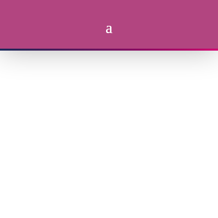
İHTİYACINIZ OLAN
HER ŞEY İÇİNİZDE
ZATEN MEVCUT